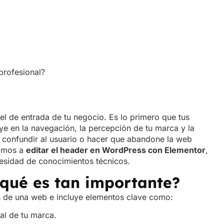
profesional?
l de entrada de tu negocio. Es lo primero que tus
ye en la navegación, la percepción de tu marca y la
 confundir al usuario o hacer que abandone la web
ñamos a
editar el header en WordPress con Elementor
,
ecesidad de conocimientos técnicos.
 qué es tan importante?
s de una web e incluye elementos clave como:
al de tu marca.
por las secciones principales.
“Contactar”, “Pide tu presupuesto” o “Haz tu reserva”.
vo y funcional tanto en escritorio como en móviles.
iga del contenido y esté alineado con la estética de la