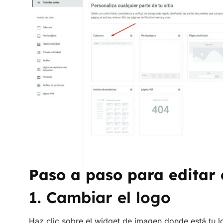
Paso a paso para editar 
1. Cambiar el logo
Haz clic sobre el widget de imagen donde está tu l
cambiar el tamaño, el alineamiento o incluso añadir 
página de inicio.
Consejo
: Usa siempre una versión optimizada del 
posible).