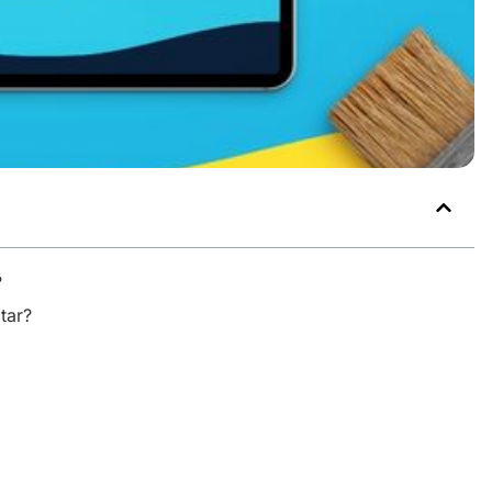
?
tar?