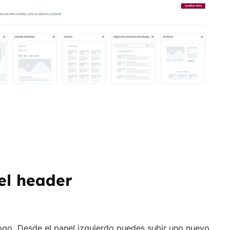
el header
ogo. Desde el panel izquierdo puedes subir uno nuevo,
un enlace para que al hacer clic, el usuario vuelva a la
logo (peso reducido y formato PNG o SVG si es