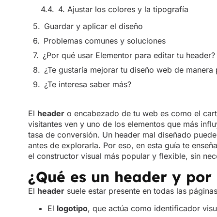
¿Te gustaría mejorar tu diseño web de manera 
¿Te interesa saber más?
El
header
o encabezado de tu web es como el carte
visitantes ven y uno de los elementos que más influ
tasa de conversión. Un header mal diseñado puede
antes de explorarla. Por eso, en esta guía te ense
el constructor visual más popular y flexible, sin n
¿Qué es un header y por
El
header
suele estar presente en todas las página
El
logotipo
, que actúa como identificador visu
El
menú de navegación
, que guía al usuario 
A veces, botones de llamada a la acción como 
Un buen header debe ser claro, visualmente atracti
También es fundamental que cargue rápido, no distra