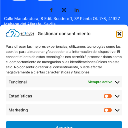
Calle Manufactura, 8 Edif. Boudere 1, 3º Planta Of. 7-8, 41927
Mairena del Aljarafe, Sevilla
Gestionar consentimiento
Servicios
Para ofrecer las mejores experiencias, utilizamos tecnologías como las
cookies para almacenar y/o acceder a la información del dispositivo. El
Servicios
consentimiento de estas tecnologías nos permitirá procesar datos como
el comportamiento de navegación o las identificaciones únicas en este
Facturación Verifactu
sitio. No consentir o retirar el consentimiento, puede afectar
Kit digital
negativamente a ciertas características y funciones.
Blog
Funcional
Siempre activo
Contacto
Estadísticas
Textos Legales
Política de Privacidad
Marketing
Política de Cookies
Aviso Legal
Aceptar