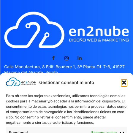
Calle Manufactura, 8 Edif. Boudere 1, 3º Planta Of. 7-8, 41927
Mairena del Aljarafe, Sevilla
Gestionar consentimiento
Servicios
Para ofrecer las mejores experiencias, utilizamos tecnologías como las
cookies para almacenar y/o acceder a la información del dispositivo. El
Servicios
consentimiento de estas tecnologías nos permitirá procesar datos como
el comportamiento de navegación o las identificaciones únicas en este
Facturación Verifactu
sitio. No consentir o retirar el consentimiento, puede afectar
Kit digital
negativamente a ciertas características y funciones.
Blog
Funcional
Siempre activo