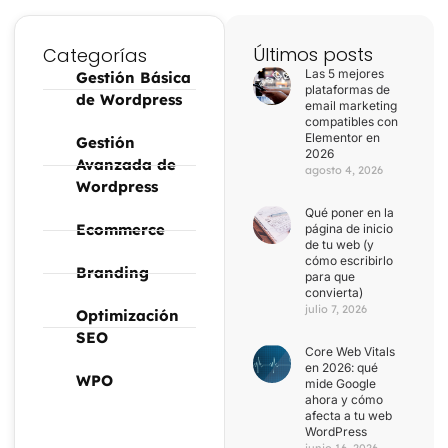
Últimos posts
Categorías
Las 5 mejores
Gestión Básica
plataformas de
de Wordpress
email marketing
compatibles con
Elementor en
Gestión
2026
Avanzada de
agosto 4, 2026
Wordpress
Qué poner en la
Ecommerce
página de inicio
de tu web (y
cómo escribirlo
Branding
para que
convierta)
julio 7, 2026
Optimización
SEO
Core Web Vitals
en 2026: qué
WPO
mide Google
ahora y cómo
afecta a tu web
WordPress