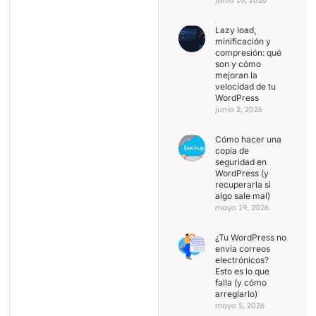
junio 16, 2026
Lazy load,
minificación y
compresión: qué
son y cómo
mejoran la
velocidad de tu
WordPress
junio 2, 2026
Cómo hacer una
copia de
seguridad en
WordPress (y
recuperarla si
algo sale mal)
mayo 19, 2026
¿Tu WordPress no
envía correos
electrónicos?
Esto es lo que
falla (y cómo
arreglarlo)
mayo 5, 2026