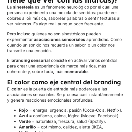
tiene que ver con las marcas)?
La
sinestesia
es un fenómeno neurológico por el cual una
persona experimenta una mezcla de sentidos: puede ver
colores al oír música, saborear palabras o sentir texturas al
ver números. Es algo real, aunque poco frecuente.
Pero incluso quienes no son sinestésicos pueden
experimentar
asociaciones sensoriales
aprendidas. Como
cuando un sonido nos recuerda un sabor, o un color nos
transmite una emoción.
El
branding sensorial
consiste en activar varios sentidos
para crear una experiencia de marca más rica, más
coherente y, sobre todo, más
memorable
.
El color como eje central del branding
El
color
es la puerta de entrada más poderosa a las
asociaciones sensoriales. Se procesa casi instantáneamente
y genera reacciones emocionales profundas.
Rojo
= energía, urgencia, pasión (Coca-Cola, Netflix).
Azul
= confianza, calma, lógica (Moeve, Facebook).
Verde
= naturaleza, frescura, salud (Spotify).
Amarillo
= optimismo, calidez, alerta (IKEA,