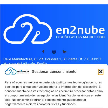
Calle Manufactura, 8 Edif. Boudere 1, 3º Planta Of. 7-8, 41927
Mairena del Aljarafe, Sevilla
Gestionar consentimiento
Servicios
Para ofrecer las mejores experiencias, utilizamos tecnologías como las
cookies para almacenar y/o acceder a la información del dispositivo. El
Servicios
consentimiento de estas tecnologías nos permitirá procesar datos como
el comportamiento de navegación o las identificaciones únicas en este
Facturación Verifactu
sitio. No consentir o retirar el consentimiento, puede afectar
Kit digital
negativamente a ciertas características y funciones.