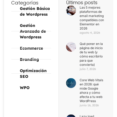
Últimos posts
Categorías
Las 5 mejores
Gestión Básica
plataformas de
de Wordpress
email marketing
compatibles con
Elementor en
Gestión
2026
Avanzada de
agosto 4, 2026
Wordpress
Qué poner en la
Ecommerce
página de inicio
de tu web (y
cómo escribirlo
Branding
para que
convierta)
julio 7, 2026
Optimización
SEO
Core Web Vitals
en 2026: qué
WPO
mide Google
ahora y cómo
afecta a tu web
WordPress
junio 16, 2026
Lazy load,