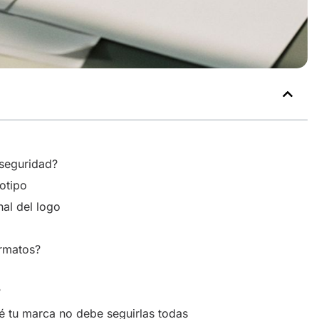
 seguridad?
gotipo
al del logo
ormatos?
?
é tu marca no debe seguirlas todas