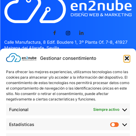
Calle Manufactura, 8 Edif. Boudere 1, 3º Planta Of. 7-8, 41927
Mairena del Aljarafe, Sevilla
Gestionar consentimiento
Servicios
Para ofrecer las mejores experiencias, utilizamos tecnologías como las
cookies para almacenar y/o acceder a la información del dispositivo. El
Servicios
consentimiento de estas tecnologías nos permitirá procesar datos como
el comportamiento de navegación o las identificaciones únicas en este
Facturación Verifactu
sitio. No consentir o retirar el consentimiento, puede afectar
Kit digital
negativamente a ciertas características y funciones.
Blog
Funcional
Siempre activo
Contacto
Estadísticas
Textos Legales