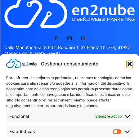
Calle Manufactura, 8 Edif. Boudere 1, 3º Planta Of. 7-8, 41927
Mairena del Aljarafe, Sevilla
Gestionar consentimiento
Servicios
Para ofrecer las mejores experiencias, utilizamos tecnologías como las
cookies para almacenar y/o acceder a la información del dispositivo. El
Servicios
consentimiento de estas tecnologías nos permitirá procesar datos como
el comportamiento de navegación o las identificaciones únicas en este
Facturación Verifactu
sitio. No consentir o retirar el consentimiento, puede afectar
Kit digital
negativamente a ciertas características y funciones.
Blog
Funcional
Siempre activo
Contacto
Estadísticas
Textos Legales